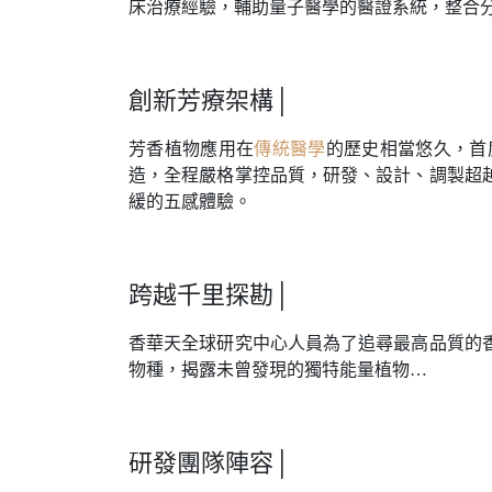
床治療經驗，輔助量子醫學的醫證系統，整合
創新芳療架構│
芳香植物應用在
傳統醫學
的歷史相當悠久
，
首
造
，
全程嚴格掌控品質
，
研發、設計、調製超
緩的五感體驗。
跨越千里探勘│
香華天全球研究中心人員為了追尋最高品質的
物種
，
揭露未曾發現的獨特能量植物…
研發團隊陣容│