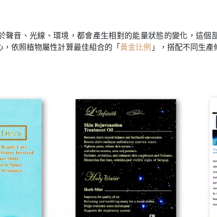
於聲音
、
光線
、
環境，都會產生相對的能量狀態的變化
，
這個
心
，
依照植物屬性計算最佳組合的「
黃金比例
」
，
搭配不同生產