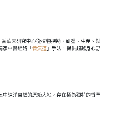
。香華天研究中心從植物探勘
、
研發
、
生產
、
製
獨家中醫經絡「
養氣道
」手法
，
提供超越身心舒
陸中純淨自然的原始大地
，
存在極為獨特的香草