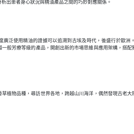
分析出患者身心狀況與精油產品之間的巧妙對應關係。
度廣泛使用精油的證據可以追溯到古埃及時代
，
後盛行於歐洲
越一般芳療等級的產品
，
開創出新的市場思維與應用架構
，
搭配
香草植物品種
，
尋訪世界各地
，
跨越山川海洋
，
偶然發現古老大