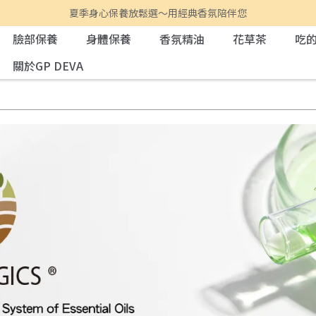
夏季身心保養放鬆選～用經典香氛陪伴您
臉部保養
身體保養
香氛精油
花草茶
吃
關於GP DEVA