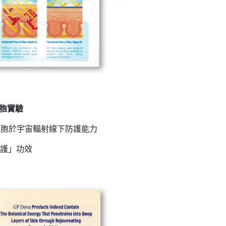
細胞實驗
│ 人類皮膚纖維母細胞於宇宙輻射線下防護能力
防護」功效