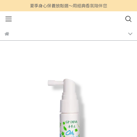
夏季身心保養放鬆選～用經典香氛陪伴您