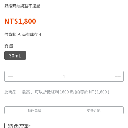
舒緩緊繃調整不適感
NT$1,800
供貨狀況:
尚有庫存 4
容量
30mL
此商品 「 最高 」可以折抵紅利
1600
點 (約等於
NT$1,600
)
特色亮點
更多介紹
特色亮點