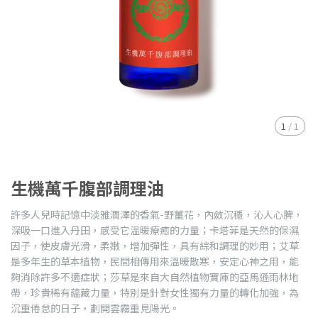
1
/
1
生機萬千腹部調理油
許多人兒時記憶中淡雅潤澤的香氣-野薑花，內斂沉穩，沁人心脾，
深吸一口進入丹田，感受它溫暖療癒的力量；卡塔菲是天然的保濕
因子，使皮膚光滑，柔嫩，增加彈性，具有綜和調理的妙用；艾草
是多年生的草本植物，民間相傳用來溫暖散寒，安定心神之用，能
夠消除許多不適症狀；莎草是來自大自然植物寶庫的亞馬遜雨林地
帶，珍貴稀有蘊藏力量，特別是針對女性獨有力量的轉化加強，為
沉重倦怠的日子，劃開雲霧重見陽光。