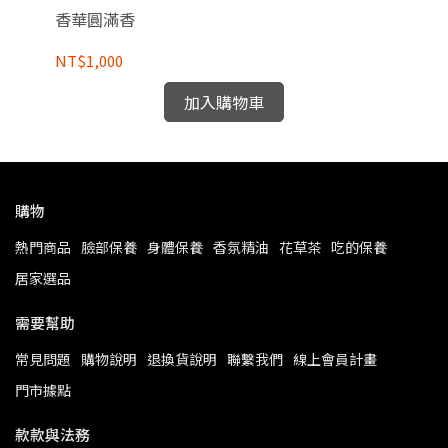
香華圓滿香
開
NT$1,000
NT
加入購物車
購物
熱門商品
臉部保養
身體保養
香氛精油
花草茶
吃的保養
居家選品
需要幫助
常見問題
購物說明
退換貨說明
聯繫我們
線上會員計畫
門市據點
款款與法務