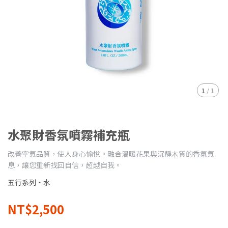
1
/
1
水聚財香氛噴霧補充瓶
改善空氣品質，使人身心愉悅。融合溫暖花果與沉靜木質的香氛氣
息，讓您重新找回自信，超越自我。
五行系列・水
NT$2,500