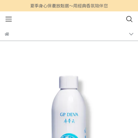
夏季身心保養放鬆選～用經典香氛陪伴您