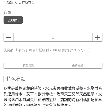
供貨狀況:
尚有庫存 1
容量
200ml
此商品 「 最高 」可以折抵紅利
2500
點 (約等於
NT$2,500
)
特色亮點
更多介紹
特色亮點
冬季是萬物閉藏的時節，水元素象徵收藏與滋養。水聚財系
列運用檜木、艾草、歐洲赤松、玫瑰天竺葵等天然植萃，交
織出溫潤木質與柔和花果的氣息。前調的清新柑橘搭配花草
的溫暖香韻，中後調則以木質沉靜收尾。