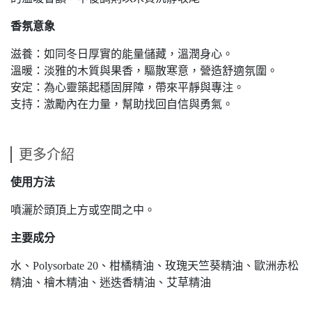
香氛意象
滋養：如同冬日厚實的能量儲藏，溫潤身心。
溫暖：淡雅的木質與果香，驅散寒意，營造舒適氛圍。
安定：為心靈築起穩固屏障，帶來平靜與專注。
支持：激勵內在力量，幫助找回自信與勇氣。
更多介紹
使用方法
噴灑於頭頂上方或空間之中。
主要成分
水、Polysorbate 20、柑橘精油、玫瑰天竺葵精油、歐洲赤松
精油、檜木精油、迷迭香精油、艾草精油